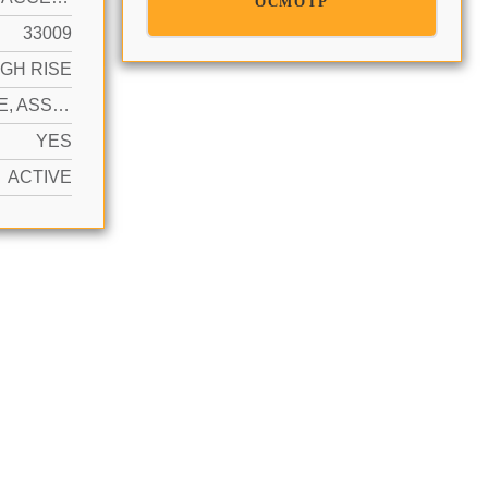
ОСМОТР
33009
IGH RISE
1 SPACE, ASSIGNED, VALET, LIMITED # OF VEHICLE, NO RV/BOATS, NO TRUCKS/TRAILERS
YES
ACTIVE