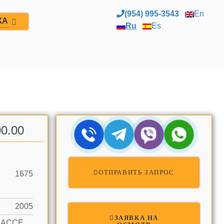
(954) 995-3543
En
ЖА
Ru
Es
0.00
ОТПРАВИТЬ ЗАПРОС
1675
2005
ЗАЯВКА НА
OCEAN ACCESS, OCEAN FRONT