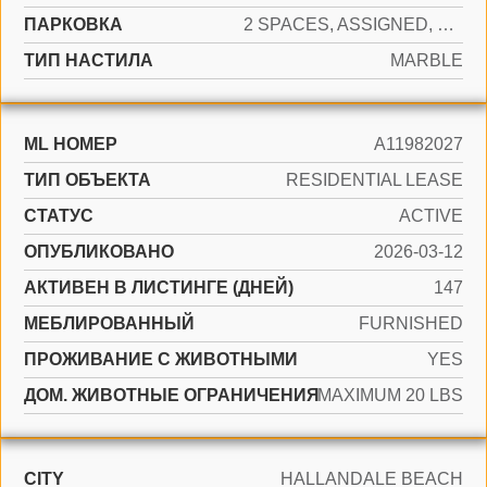
ПАРКОВКА
2 SPACES, ASSIGNED, VALET, LIMITED # OF VEHICLE, NO RV/BOATS, NO TRUCKS/TRAILERS
ТИП НАСТИЛА
MARBLE
ML НОМЕР
A11982027
ТИП ОБЪЕКТА
RESIDENTIAL LEASE
СТАТУС
ACTIVE
ОПУБЛИКОВАНО
2026-03-12
АКТИВЕН В ЛИСТИНГЕ (ДНЕЙ)
147
МЕБЛИРОВАННЫЙ
FURNISHED
ПРОЖИВАНИЕ С ЖИВОТНЫМИ
YES
ДОМ. ЖИВОТНЫЕ ОГРАНИЧЕНИЯ
MAXIMUM 20 LBS
CITY
HALLANDALE BEACH