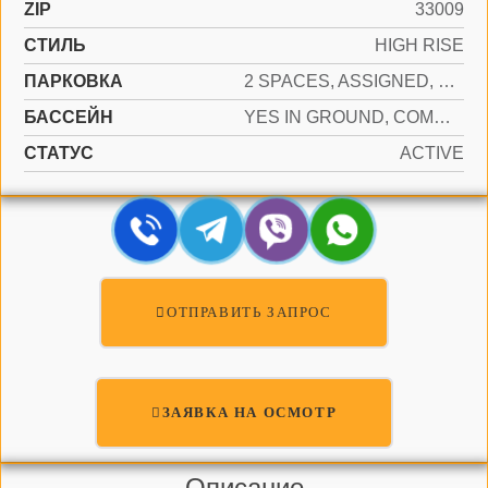
ZIP
33009
СТИЛЬ
HIGH RISE
ПАРКОВКА
2 SPACES, ASSIGNED, VALET, LIMITED # OF VEHICLE, NO RV/BOATS, NO TRUCKS/TRAILERS
БАССЕЙН
YES IN GROUND, COMMUNITY, HEATED, HOT TUB
СТАТУС
ACTIVE
ОТПРАВИТЬ ЗАПРОС
ЗАЯВКА НА ОСМОТР
Описание