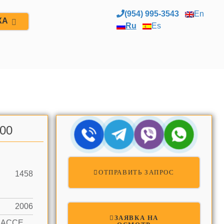
(954) 995-3543
En
ЖА
Ru
Es
.00
ОТПРАВИТЬ ЗАПРОС
1458
2006
ЗАЯВКА НА
OCEAN ACCESS, OCEAN FRONT