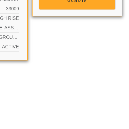
ОСМОТР
33009
IGH RISE
1 SPACE, ASSIGNED, VALET, LIMITED # OF VEHICLE, NO RV/BOATS, NO TRUCKS/TRAILERS
YES IN GROUND, COMMUNITY, HEATED, PRIVATE
ACTIVE