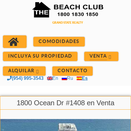
COMODIDADES
INCLUYA SU PROPIEDAD
VENTA
ALQUILAR
CONTACTO
(954) 995-3543
En
Ru
Es
1800 Ocean Dr #1408 en Venta