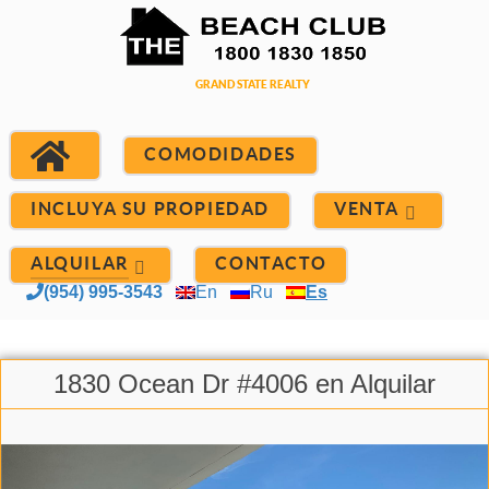
COMODIDADES
INCLUYA SU PROPIEDAD
VENTA
ALQUILAR
CONTACTO
(954) 995-3543
En
Ru
Es
1830 Ocean Dr #4006 en Alquilar