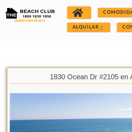
COMODID
ALQUILAR
CO
1830 Ocean Dr #2105 en A