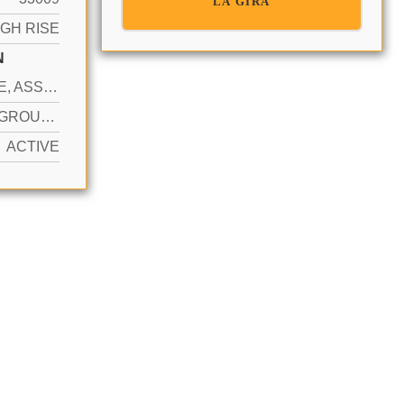
LA GIRA
IGH RISE
N
1 SPACE, ASSIGNED, VALET, LIMITED # OF VEHICLE, NO RV/BOATS, NO TRUCKS/TRAILERS
YES IN GROUND, COMMUNITY, HEATED, HOT TUB
ACTIVE