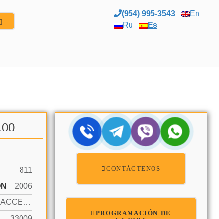
(954) 995-3543
En
Ru
Es
.00
CONTÁCTENOS
811
ÓN
2006
OCEAN ACCESS, OCEAN FRONT
PROGRAMACIÓN DE
33009