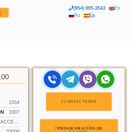
(954) 995-3543
En
Ru
Es
.00
CONTÁCTENOS
1554
ÓN
2007
OCEAN ACCESS, OCEAN FRONT
PROGRAMACIÓN DE
33009