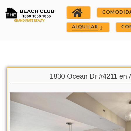
COMODID
ALQUILAR
CO
1830 Ocean Dr #4211 en A