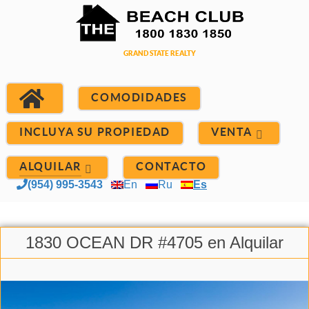
COMODIDADES
INCLUYA SU PROPIEDAD
VENTA
ALQUILAR
CONTACTO
(954) 995-3543
En
Ru
Es
1830 OCEAN DR #4705 en Alquilar