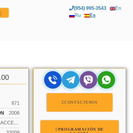
(954) 995-3543
En
Ru
Es
.00
CONTÁCTENOS
871
ÓN
2006
OCEAN ACCESS, OCEAN FRONT
PROGRAMACIÓN DE
33009