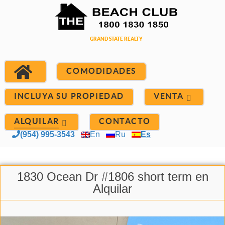
COMODIDADES
INCLUYA SU PROPIEDAD
VENTA
ALQUILAR
CONTACTO
(954) 995-3543
En
Ru
Es
1830 Ocean Dr #1806 short term en
Alquilar