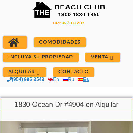
COMODIDADES
INCLUYA SU PROPIEDAD
VENTA
ALQUILAR
CONTACTO
(954) 995-3543
En
Ru
Es
1830 Ocean Dr #4904 en Alquilar